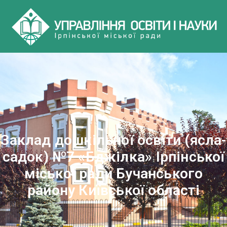
Заклад дошкільної освіти (ясла-
садок) №7 «Бджілка» Ірпінської
міської ради Бучанського
району Київської області