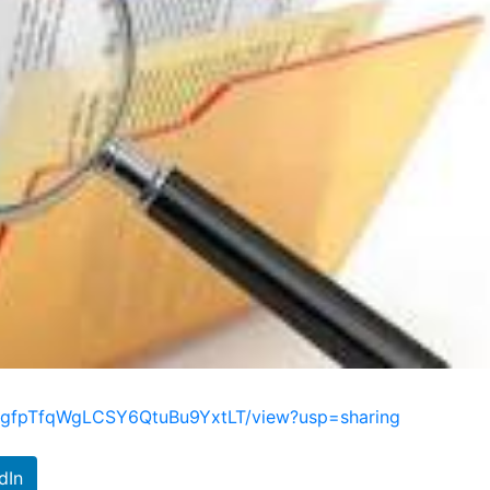
QYUgfpTfqWgLCSY6QtuBu9YxtLT/view?usp=sharing
dIn