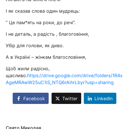
І як сказав слова один мудрець:
” Це пам*ять на роки, до речі”.
І не деталь, а радість , благоговіння,
Убір для голови, як диво.
А в Україні – жінкам благословіння,
Щоб жили радісно,
щасливо.
https://drive.google.com/drive/folders/1R4x
AgeMRAwW25uC1iS_NTQ6rAihrLbyr?usp=sharing
Facebook
Twitter
LinkedIn
Свято Миколая