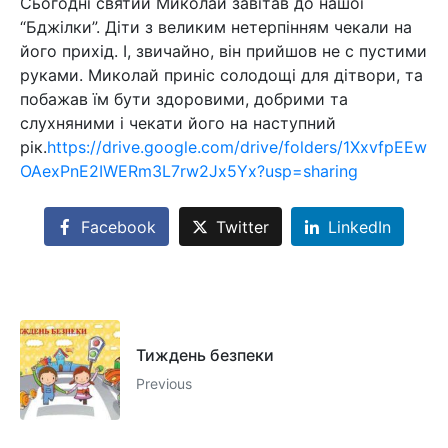
Сьогодні святий Миколай завітав до нашої
“Бджілки”. Діти з великим нетерпінням чекали на
його прихід. І, звичайно, він прийшов не с пустими
руками. Миколай приніс солодощі для дітвори, та
побажав їм бути здоровими, добрими та
слухняними і чекати його на наступний
рік.
https://drive.google.com/drive/folders/1XxvfpEEw
OAexPnE2IWERm3L7rw2Jx5Yx?usp=sharing
Facebook
Twitter
LinkedIn
Тиждень безпеки
Previous